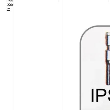
拉拔
器套
件