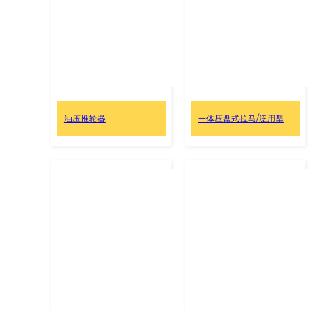
油压推轮器
一体压盘式拉马/泛用型压盘配件