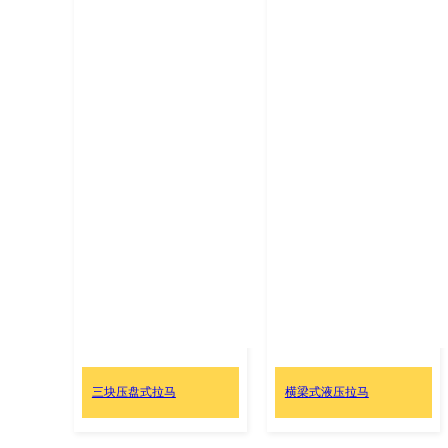
三块压盘式拉马
横梁式液压拉马