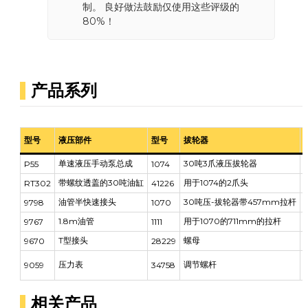
制。 良好做法鼓励仅使用这些评级的
80%！
产品系列
型号
液压部件
型号
拔轮器
单速液压手动泵总成
30吨3爪液压拔轮器
P55
1074
带螺纹透盖的30吨油缸
用于1074的2爪头
RT302
41226
油管半快速接头
30吨压-拔轮器带457mm拉杆
9798
1070
1
1.8m油管
用于1070的711mm的拉杆
9767
1111
1
T型接头
螺母
9670
28229
压力表
调节螺杆
9059
34758
相关产品