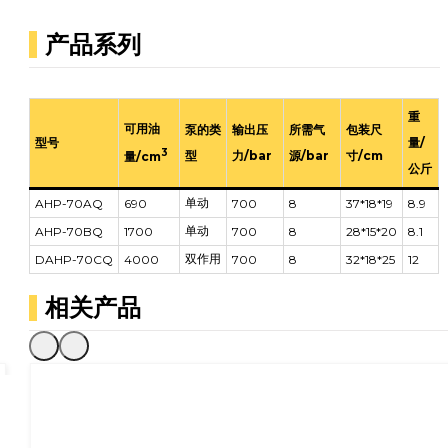
产品系列
重
可用油
泵的类
输出压
所需气
包装尺
型号
量/
3
型
力/bar
源/bar
寸/cm
量/cm
公斤
单动
AHP-70AQ
690
700
8
37*18*19
8.9
单动
AHP-70BQ
1700
700
8
28*15*20
8.1
双作用
DAHP-70CQ
4000
700
8
32*18*25
12
相关产品