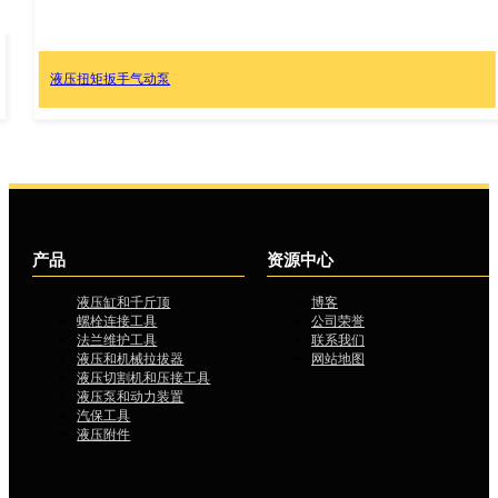
ATP1500，气动液压张紧泵
产品
资源中心
液压缸和千斤顶
博客
螺栓连接工具
公司荣誉
法兰维护工具
联系我们
液压和机械拉拔器
网站地图
液压切割机和压接工具
液压泵和动力装置
汽保工具
液压附件