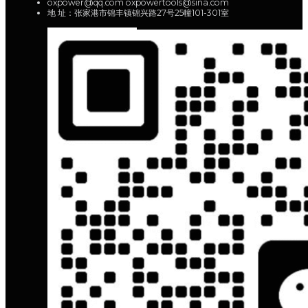
oxpower@qq.com oxpowertools@sina.com
地 址：张家港市锦丰镇锦兴路27号25幢101-301室