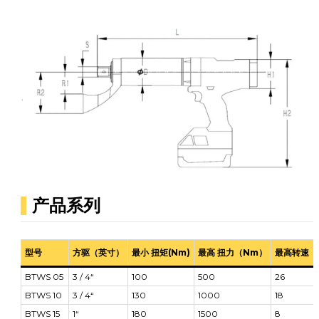
产品系列
型号
方驱（英寸）
最小 扭矩(Nm)
最高 扭力（Nm）
最高转速（
BTWS 05
3 / 4“
100
500
26
BTWS 10
3 / 4“
130
1000
18
BTWS 15
1“
180
1500
8