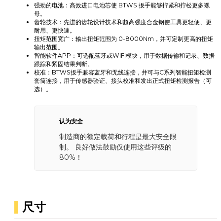
强劲的电池：高效进口电池芯使 BTWS 扳手能够拧紧和拧松更多螺
母。
齿轮技术：先进的齿轮设计技术和超高强度合金钢使工具更轻便、更
耐用、更快速。
扭矩范围宽广：输出扭矩范围为 0-8000Nm，并可定制更高的扭矩
输出范围。
智能软件APP：可选配蓝牙或WIFI模块，用于数据传输和记录、数据
跟踪和紧固结果判断。
校准：BTWS扳手兼容蓝牙和无线连接，并可与C系列智能扭矩检测
套筒连接，用于传感器验证、接头校准和发出正式扭矩检测报告（可
选）。
认为安全
制造商的额定载荷和行程是最大安全限
制。 良好做法鼓励仅使用这些评级的
80%！
尺寸