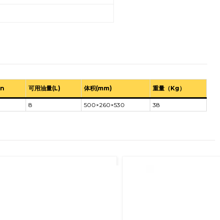
in
可用油量(L)
体积(mm)
重量（Kg）
8
500×260×530
38