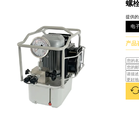
螺
提供的
电
产品