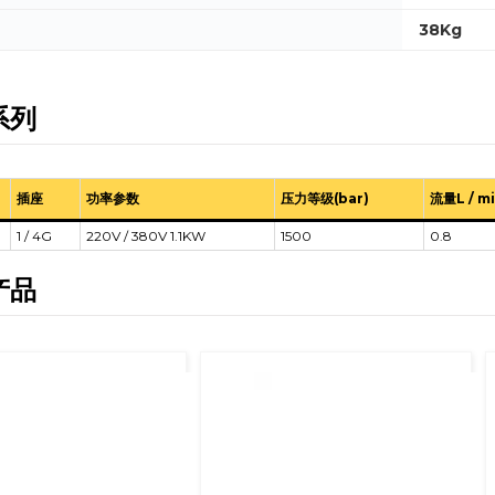
38Kg
系列
插座
功率参数
压力等级(bar)
流量L / m
1 / 4G
220V / 380V 1.1KW
1500
0.8
产品