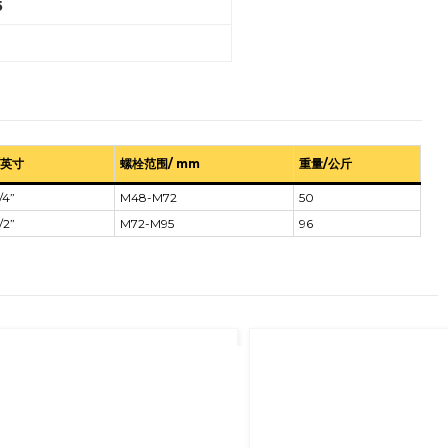
5
/英寸
螺栓范围/ mm
重量/公斤
/4”
M48-M72
50
/2”
M72-M95
96