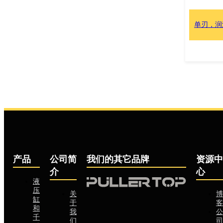
单刃，润滑脂液压螺
产品
公司简
我们的其它品牌
资源中
介
心
液
压
关
博
缸
于
客
和
我
公
千
们
司