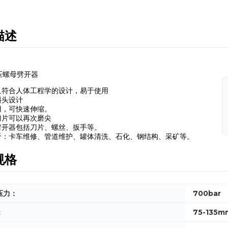
描述
压螺母劈开器
且符合人体工程学的设计，易于使用
斜头设计
用，可快速伸缩。
刀片可以再次磨尖
劈开器包括刀片、螺丝、扳手等。
于：卡车维修、管道维护、罐体清洗、石化、钢结构、采矿等。
规格
压力：
700bar
：
75-135m