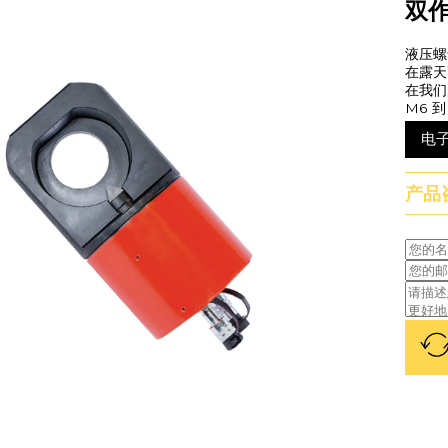
双
液压螺
在露天
在我们
M6 到
电
产品