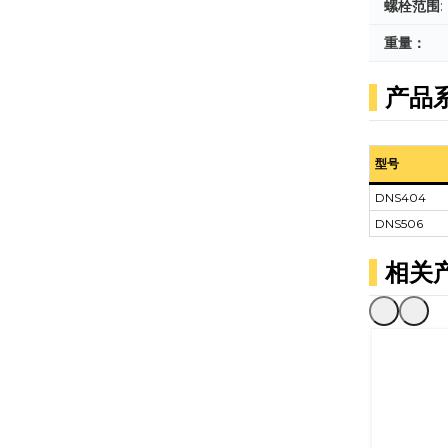
螺栓范围
:
重量：
产品
型号
DNS404
DNS506
相关