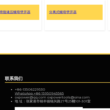
母劈开器
分离式螺母劈开器
联系我们
+86-13506229530
WhatsApp:+86 15950945565
oxpower@qq.com oxpowertools@sina.com
地 址：张家港市锦丰镇锦兴路27号25幢101-301室