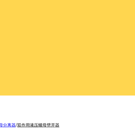
母分离器
/
双作用液压螺母劈开器