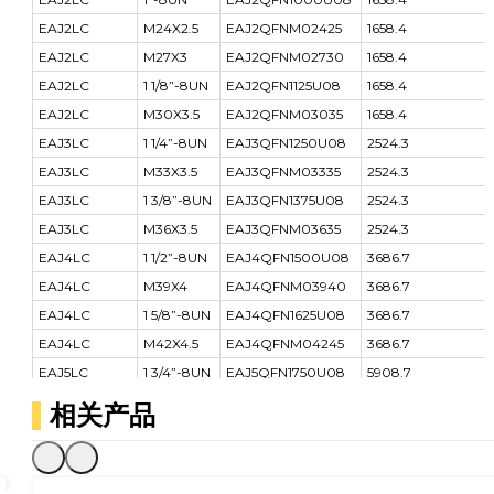
EAJ2LC
M24X2.5
EAJ2QFNM02425
1658.4
EAJ2LC
M27X3
EAJ2QFNM02730
1658.4
EAJ2LC
1 1/8”-8UN
EAJ2QFN1125U08
1658.4
EAJ2LC
M30X3.5
EAJ2QFNM03035
1658.4
EAJ3LC
1 1/4”-8UN
EAJ3QFN1250U08
2524.3
EAJ3LC
M33X3.5
EAJ3QFNM03335
2524.3
EAJ3LC
1 3/8”-8UN
EAJ3QFN1375U08
2524.3
EAJ3LC
M36X3.5
EAJ3QFNM03635
2524.3
EAJ4LC
1 1/2”-8UN
EAJ4QFN1500U08
3686.7
EAJ4LC
M39X4
EAJ4QFNM03940
3686.7
EAJ4LC
1 5/8”-8UN
EAJ4QFN1625U08
3686.7
EAJ4LC
M42X4.5
EAJ4QFNM04245
3686.7
EAJ5LC
1 3/4”-8UN
EAJ5QFN1750U08
5908.7
EAJ5LC
M45X4.5
EAJ5QFNM04545
5908.7
相关产品
EAJ5LC
1 7/8”-8UN
EAJ5QFN1875U08
5908.7
EAJ5LC
M48X5
EAJ5QFNM04850
5908.7
EAJ5LC
2”-8UN
EAJ5QFN2000U08
5908.7