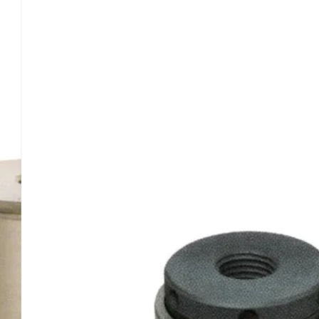
EAJ5LC
M52X5
EAJ5QFNM05250
5908.7
EAJ6LC
M56X5.5
EAJ6QFNM05655
8312.8
EAJ6LC
2 1/4”-8UN
EAJ6QFN2250U08
8312.8
EAJ6LC
M60X5.5
EAJ6QFNM06055
8312.8
EAJ6LC
2 1/2”-8UN
EAJ6QFN2500U08
8312.8
EAJ6LC
M64X6
EAJ6QFNM06460
8312.8
EAJ7LC
M68X6
EAJ7QFNM06860
12369
EAJ7LC
2 3/4”-8UN
EAJ7QFN2750U08
12369
EAJ7LC
M72X6
EAJ7QFNM07260
12369
EAJ7LC
M76X6
EAJ7QFNM07660
12369
EAJ7LC
3”-8UN
EAJ7QFN3000U08
12369
EAJ8LC
M80X6
EAJ8QFNM08060
15473
EAJ8LC
3 1/4”-8UN
EAJ8QFN3250U08
15473
EAJ8LC
M85X6
EAJ8QFNM08560
15473
EAJ8LC
3 1/2”-8UN
EAJ8QFN3500U08
15473
EAJ8LC
M90X6
EAJ8QFNM09060
15473