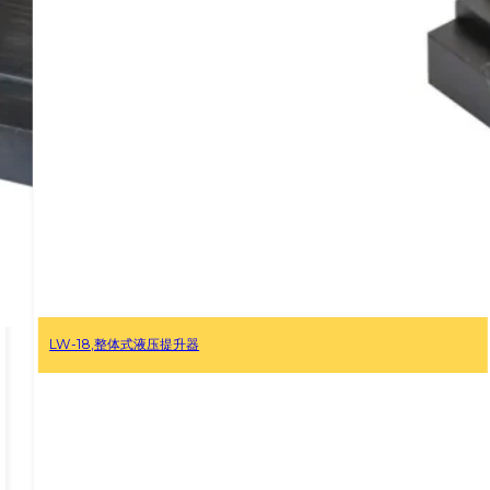
分离式爪式千斤顶