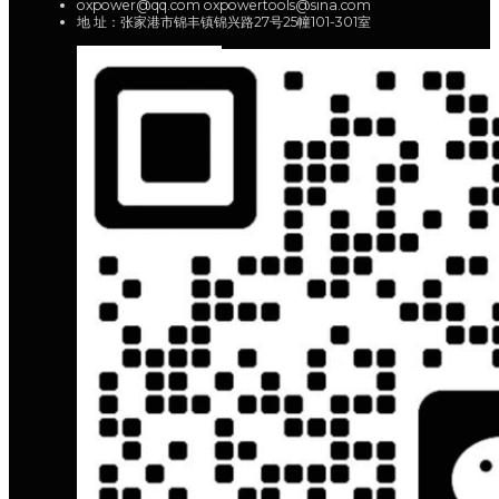
WhatsApp:+86 15950945565
oxpower@qq.com oxpowertools@sina.com
地 址：张家港市锦丰镇锦兴路27号25幢101-301室