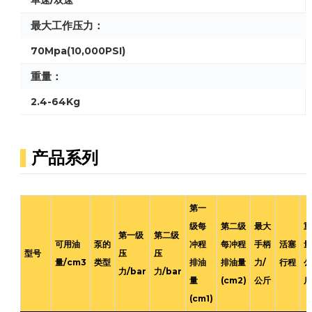
单速/双速
最大工作压力：
70Mpa(10,000PSI)
重量：
2.4-64Kg
产品系列
第一
级每
第二级
最大
第一级
第二级
可用油
泵的
冲程
每冲程
手柄
活塞
量
型号
压
压
量/cm3
类型
排油
排油量
力/
行程
力/bar
力/bar
量
(cm2)
公斤
(cm1)