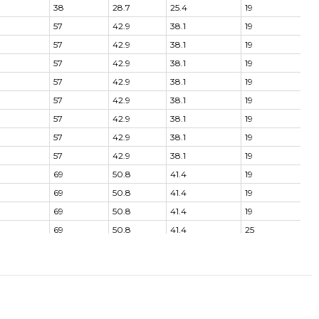
38
28.7
25.4
19
57
42.9
38.1
19
57
42.9
38.1
19
57
42.9
38.1
19
57
42.9
38.1
19
57
42.9
38.1
19
57
42.9
38.1
19
57
42.9
38.1
19
57
42.9
38.1
19
69
50.8
41.4
19
69
50.8
41.4
19
69
50.8
41.4
19
69
50.8
41.4
25
69
50.8
41.4
25
69
50.8
41.4
25
69
50.8
41.4
25
69
50.8
41.4
25