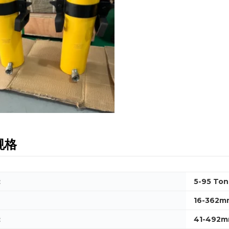
规格
：
5-95 Ton
16-362m
：
41-492