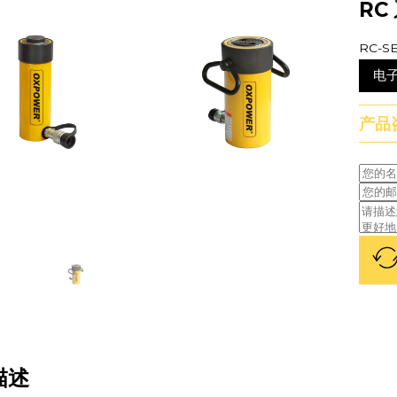
RC
RC-
电
产品
描述