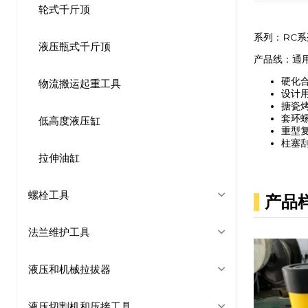
轮式千斤顶
系列：RC系
液压瓶式千斤顶
产品线：通
硬化
物流搬运起重工具
设计
搪瓷
套环
低高度液压缸
重型
柱塞
拉伸油缸
螺栓工具
产品
法兰维护工具
液压和机械拉拔器
液压切割机和压接工具