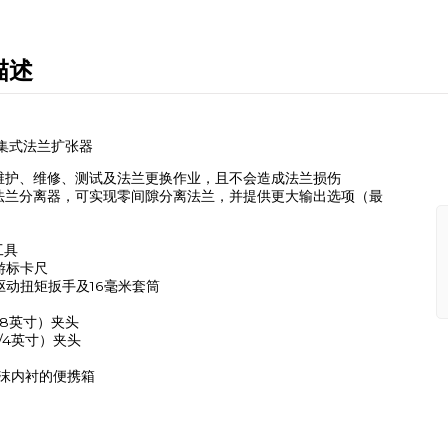
描述
收集式法兰扩张器
维护、维修、测试及法兰更换作业，且不会造成法兰损伤
法兰分离器，可实现零间隙分离法兰，并提供更大输出选项（最
M工具
米游标卡尺
英寸驱动扭矩扳手及16毫米套筒
（5/8英寸）夹头
（3/4英寸）夹头
护泡沫内衬的便携箱