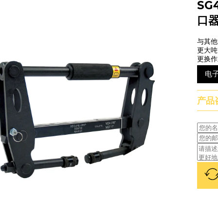
SG
口
与其他
更大吨
更换作
电
产品