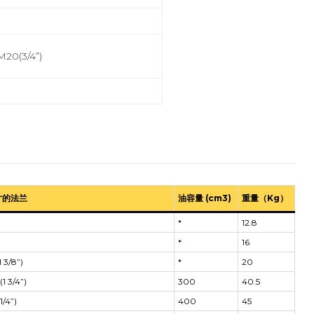
M20(3/4”)
寸的法兰
油容量 (cm3)
重量（Kg）
*
12.8
*
16
 3/8”)
*
20
1 3/4”)
300
40.5
1/4”)
400
45