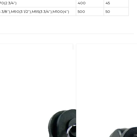
70(2 3/4”)
400
45
 3/8”),M90(3 1/2”),M95(3 3/4”),M100(4”)
500
50