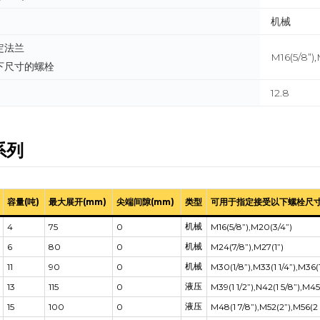
机械
定法兰
M16(5/8”),
下尺寸的螺栓
12.8
系列
容量(吨)
最大展开(mm)
尖端间隙(mm)
类型
可用于指定接受以下螺栓尺
机械
4
75
0
M16(5/8”),M20(3/4”)
机械
6
80
0
M24(7/8”),M27(1”)
机械
11
90
0
M30(1/8”),M33(1 1/4”),M36(1
液压
13
115
0
M39(1 1/2”),N42(1 5/8”),M45(
液压
15
100
0
M48(1 7/8”),M52(2”),M56(2 