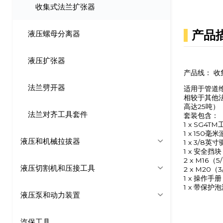
收集式法兰扩张器
产品
液压螺母分离器
液压扩张器
产品线： 
法兰劈开器
适用于管道
相较于其他
高达25吨）
法兰对齐工具套件
套装包含：
1 x SG4T
1 x 150毫
液压和机械拉拔器
1 x 3/8
1 x 安全挡块
2 x M16
液压切割机和压接工具
2 x M20
1 x 操作手册
1 x 带保
液压泵和动力装置
汽保工具