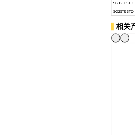
SG18TESTD
SG25TESTD
相关