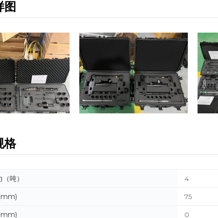
样图
规格
力（吨）
4
(mm)
75
(mm)
0