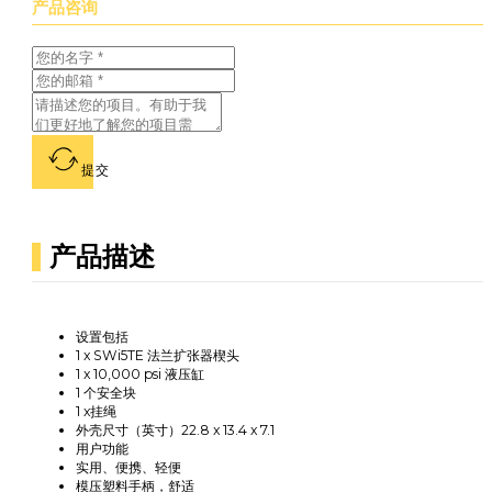
产品咨询
提交
产品描述
设置包括
1 x SWi5TE 法兰扩张器楔头
1 x 10,000 psi 液压缸
1 个安全块
1 x挂绳
外壳尺寸（英寸）22.8 x 13.4 x 7.1
用户功能
实用、便携、轻便
模压塑料手柄，舒适