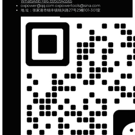
WhatsApp:+86 15950945565
oxpower@qq.com oxpowertools@sina.com
地 址：张家港市锦丰镇锦兴路27号25幢101-301室