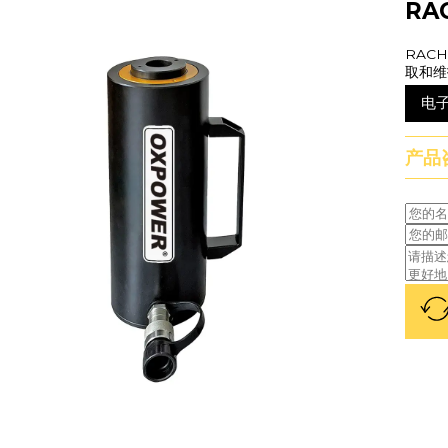
RA
RAC
取和维
电
产品