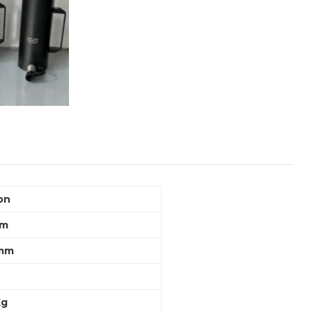
on
mm
0mm
Kg