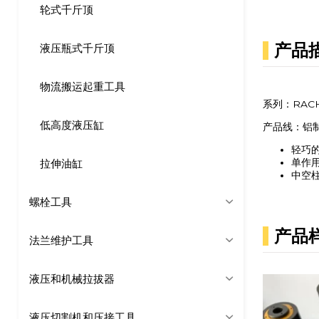
轮式千斤顶
产品
液压瓶式千斤顶
物流搬运起重工具
系列：RAC
低高度液压缸
产品线：铝
轻巧
拉伸油缸
单作
中空
螺栓工具
产品
法兰维护工具
液压和机械拉拔器
液压切割机和压接工具