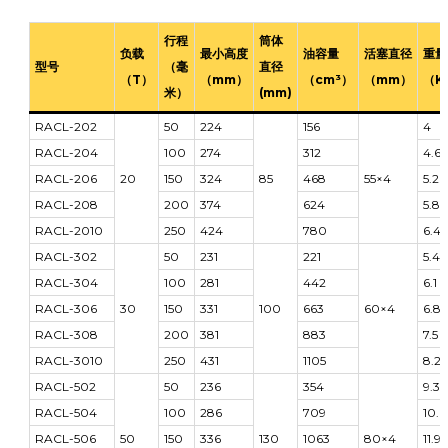
行程
筒体
负载
最小高度
油容量
活塞直径
重量
型号
（毫
直径
（T）
（mm）
（cm³）
（mm）
（K
米）
(mm)
RACL-202
50
224
156
4
RACL-204
100
274
312
4.6
RACL-206
20
150
324
85
468
55×4
5.2
RACL-208
200
374
624
5.8
RACL-2010
250
424
780
6.4
RACL-302
50
231
221
5.4
RACL-304
100
281
442
6.1
RACL-306
30
150
331
100
663
60×4
6.8
RACL-308
200
381
883
7.5
RACL-3010
250
431
1105
8.2
RACL-502
50
236
354
9.3
RACL-504
100
286
709
10.6
RACL-506
50
150
336
130
1063
80×4
11.9