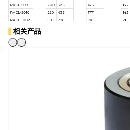
RACL-508
200
386
1417
13.2
RACL-5010
250
436
1771
14.5
RACL-1002
50
296
716
21.9
RACL-1004
100
346
1431
24.
相关产品
RACL-1006
100
150
396
180
2147
110×6
26.5
RACL-1008
200
446
2863
28.
RACL-10010
250
496
3578
31.1
RACL-1502
50
323
1135
32.2
RACL-1504
100
373
2270
36.2
RACL-1506
150
150
423
230
3405
140×6
40.
RACL-1508
200
473
4540
44.
RACL-15010
250
523
5675
48.