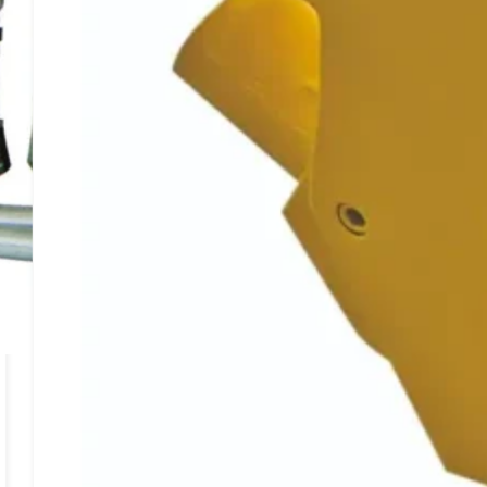
矮个瓶千斤顶/迷你液压瓶