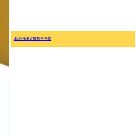
矮个瓶千斤顶/迷你液压瓶千斤顶