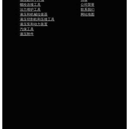
液压缸和千斤顶
博客
螺栓连接工具
公司荣誉
法兰维护工具
联系我们
液压和机械拉拔器
网站地图
液压切割机和压接工具
液压泵和动力装置
汽保工具
液压附件